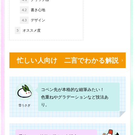
4.2
書き心地
4.3
デザイン
5
オススメ度
忙しい人向け 二言でわかる解説
コペン先が本格的な細筆みたい！
色重ねやグラデーションなど技法あ
り。
雪うさぎ