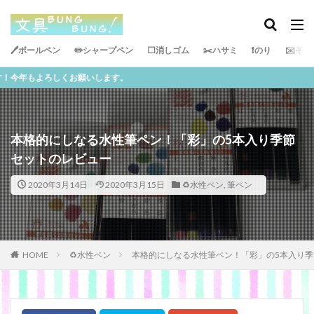
🖊ボールペン
✏️シャープペン
⬜️消しゴム
✂️ハサミ
❗️のり
✉️その
タグ
願いします。
PILOT
サインペン
サンスター文具
ぺんてる
ボールペン
テープのり
油性マジック
ビジネス
uni
カンミ堂
学生
消しゴム
本格的にしなる水性筆ペン！「彩」の5本入り季節
両面テープ
ZEBRA
プラス
レイメイ藤井
セットのレビュー
KUTSUWA
シャープペン
ペンケース
定規
トンボ
キングジム
収納
セロテープ
2020年3月14日
2020年3月15日
♻️水性ペン
,
筆ペン
さくらクレパス
バッグ
筆ペン
水性ペン
スティックのり
カラーペン
サクラクレパス
KOKUYO
ペン
手帳
ハサミ
HOME
♻️水性ペン
本格的にしなる水性筆ペン！「彩」の5本入り
ステッドラー
学研
PLUS
修正テープ
色鉛筆
コンパス
絵
SONic
ラインマーカー