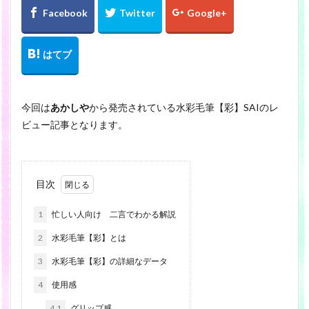
検索
今回は
あかしや
から発売されている水彩毛筆【彩】SAIのレ
ビュー記事となります。
目次
1
忙しい人向け 二言でわかる解説
2
水彩毛筆【彩】とは
3
水彩毛筆【彩】の詳細なデータ
4
使用感
4.1
グリップ感