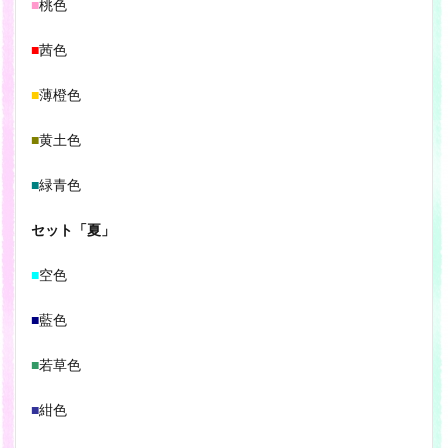
■
桃色
■
茜色
■
薄橙色
■
黄土色
■
緑青色
セット「夏」
■
空色
■
藍色
■
若草色
■
紺色