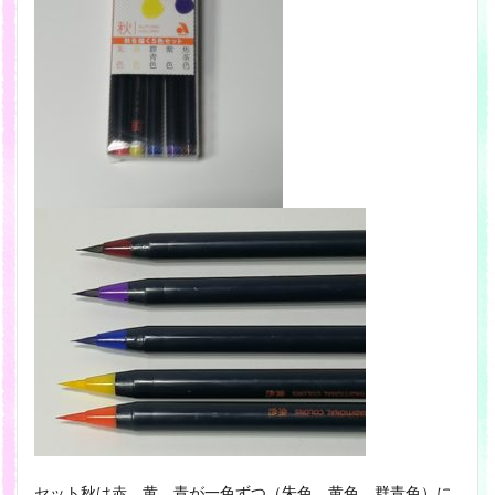
セット秋は赤、黄、青が一色ずつ（朱色、黄色、群青色）に