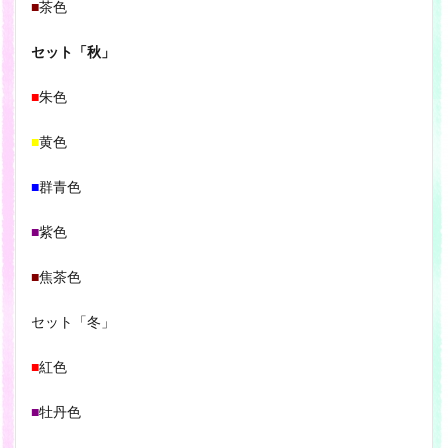
■
茶色
セット「秋」
■
朱色
■
黄色
■
群青色
■
紫色
■
焦茶色
セット「冬」
■
紅色
■
牡丹色