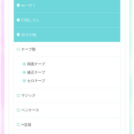
✂️ハサミ
⬜️消しゴム
✉️その他
テープ類
両面テープ
修正テープ
セロテープ
マジック
ペンケース
⚰️定規