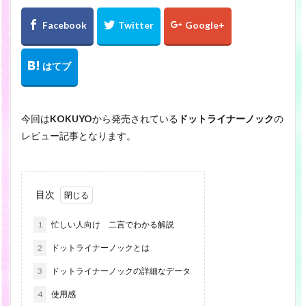
検索
今回は
KOKUYO
から発売されている
ドットライナーノック
の
レビュー記事となります。
目次
1
忙しい人向け 二言でわかる解説
2
ドットライナーノックとは
3
ドットライナーノックの詳細なデータ
4
使用感