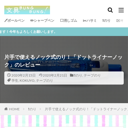
🖊ボールペン
✏️シャープペン
⬜️消しゴム
✂️ハサミ
❗️のり
✉️その
タグ
しくお願いします。
PILOT
サインペン
サンスター文具
ぺんてる
ボールペン
テープのり
油性マジック
ビジネス
uni
カンミ堂
学生
消しゴム
片手で使えるノック式のり！「ドットライナーノッ
両面テープ
ZEBRA
プラス
レイメイ藤井
ク」のレビュー
KUTSUWA
シャープペン
ペンケース
定規
トンボ
キングジム
収納
セロテープ
2020年2月15日
2020年2月21日
❗️のり
,
テープのり
学生
,
KOKUYO
,
テープのり
さくらクレパス
バッグ
筆ペン
水性ペン
スティックのり
カラーペン
サクラクレパス
KOKUYO
ペン
手帳
ハサミ
ステッドラー
学研
PLUS
修正テープ
HOME
❗️のり
片手で使えるノック式のり！「ドットライナーノック
色鉛筆
コンパス
絵
SONic
ラインマーカー