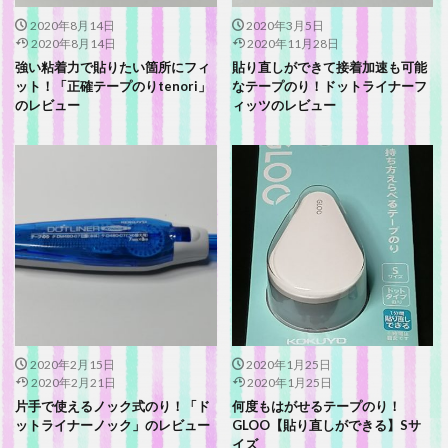
2020年8月14日
2020年3月5日
2020年8月14日
2020年11月28日
強い粘着力で貼りたい箇所にフィ
貼り直しができて接着加速も可能
ット！「正確テープのりtenori」
なテープのり！ドットライナーフ
のレビュー
ィッツのレビュー
2020年2月15日
2020年1月25日
2020年2月21日
2020年1月25日
片手で使えるノック式のり！「ド
何度もはがせるテープのり！
ットライナーノック」のレビュー
GLOO【貼り直しができる】Sサ
イズ