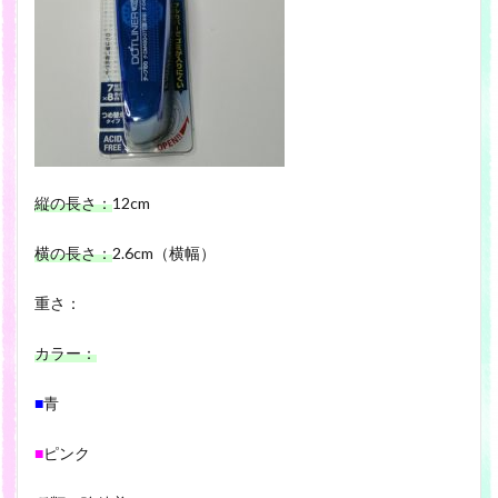
縦の長さ：
12cm
横の長さ：
2.6cm（横幅）
重さ：
カラー：
■
青
■
ピンク