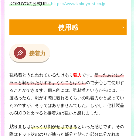
KOKUYOの公式HP：
https://www.kokuyo-st.co.jp
使用感
接着力
強粘着とうたわれているだけあり
強力
です。
塗ったあとにペ
ラっと剥がれたりするようなことはない
ので安心して使用す
ることができます。個人的には、強粘着というからには、一
度貼ったら、剥がす際に破れるくらいの粘着力かと思ってい
たのですが、そうではありませんでした。しかし、他社製品
のGLOOと比べると接着力は強いと感じました。
貼り直し
は
ゆっくり剥がせばできる
といった感じです。その
際はドット状ののりが塗った部分と貼った部分に分かれま