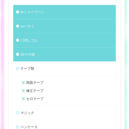
✏️シャープペン
✂️ハサミ
⬜️消しゴム
✉️その他
テープ類
両面テープ
修正テープ
セロテープ
マジック
ペンケース