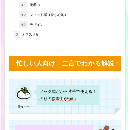
4.1
接着力
4.2
フィット感（持ち心地）
4.3
デザイン
5
オススメ度
忙しい人向け 二言でわかる解説
ノック式だから片手で使える！
のりの
接着力が強い
！
雪うさぎ