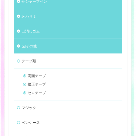
✏️シャープペン
✂️ハサミ
⬜️消しゴム
✉️その他
テープ類
両面テープ
修正テープ
セロテープ
マジック
ペンケース