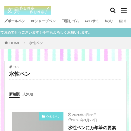
🖊ボールペン
✏️シャープペン
⬜️消しゴム
✂️ハサミ
❗️のり
✉️その
タグ
ておめでとうございます！今年もよろしくお願いします。
PILOT
サインペン
サンスター文具
ぺんてる
ボールペン
テープのり
油性マジック
HOME
水性ペン
ビジネス
uni
カンミ堂
学生
消しゴム
両面テープ
ZEBRA
プラス
レイメイ藤井
TAG
KUTSUWA
シャープペン
ペンケース
定規
水性ペン
トンボ
キングジム
収納
セロテープ
さくらクレパス
バッグ
筆ペン
水性ペン
スティックのり
カラーペン
サクラクレパス
新着順
人気順
KOKUYO
ペン
手帳
ハサミ
ステッドラー
学研
PLUS
修正テープ
2020年3月28日
♻️水性ペン
色鉛筆
コンパス
絵
2020年3月29日
SONic
水性ペンに万年筆の要素
ラインマーカー